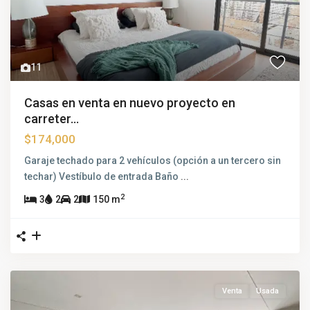
11
Casas en venta en nuevo proyecto en
carreter...
$174,000
Garaje techado para 2 vehículos (opción a un tercero sin
techar) Vestíbulo de entrada Baño
...
2
3
2
2
150 m
Venta
Usada