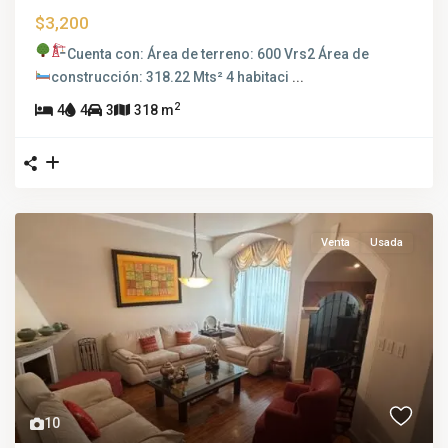
$3,200
Cuenta con:
Área de terreno: 600 Vrs2
Área de
construcción: 318.22 Mts²
4 habitaci
...
2
4
4
3
318 m
Venta
Usada
10