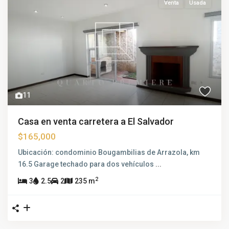
Venta
Usada
11
Casa en venta carretera a El Salvador
$165,000
Ubicación: condominio Bougambilias de Arrazola, km
16.5 Garage techado para dos vehículos
...
2
3
2.5
2
235 m