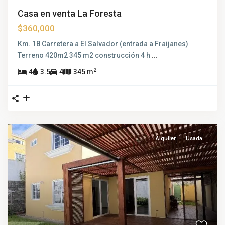
Casa en venta La Foresta
$360,000
Km. 18 Carretera a El Salvador (entrada a Fraijanes)
Terreno 420m2 345 m2 construcción 4 h
...
2
4
3.5
4
345 m
Alquiler
Usada