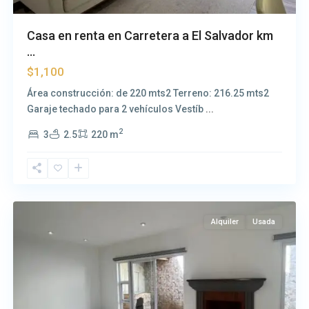
Casa en renta en Carretera a El Salvador km
...
$1,100
Área construcción: de 220 mts2 Terreno: 216.25 mts2
Garaje techado para 2 vehículos Vestíb
...
2
3
2.5
220 m
Carretera
a
El
Salvador
Alquiler
Usada