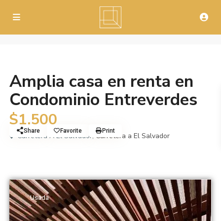
Alquiler
Casa
Amplia casa en renta en
Condominio Entreverdes
$1,500
Share
Favorite
Print
Carretera A El Salvador,
Carretera a El Salvador
Usada