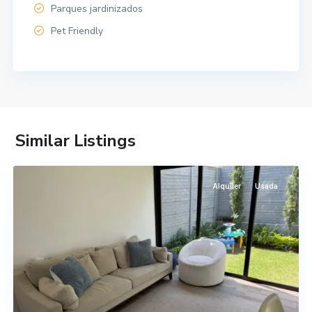
Parques jardinizados
Pet Friendly
Carretera
a
Similar Listings
El
Salvador
Alquiler
Usada