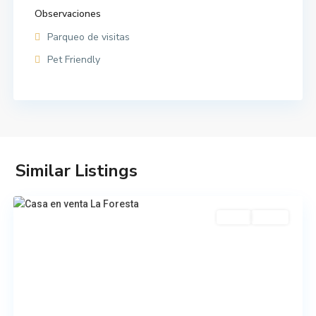
Observaciones
Parqueo de visitas
Pet Friendly
Carretera
a
Similar Listings
El
Salvador
Venta
Usada