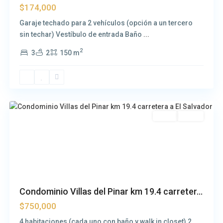
$174,000
Garaje techado para 2 vehículos (opción a un tercero
sin techar) Vestíbulo de entrada Baño
...
2
3
2
150 m
Carretera
a
El
Salvador
Venta
Usada
Condominio Villas del Pinar km 19.4 carreter...
$750,000
4 habitaciones (cada uno con baño y walk in closet) 2