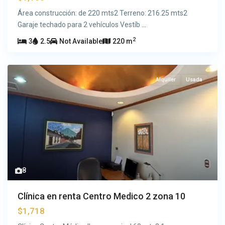
Área construcción: de 220 mts2 Terreno: 216.25 mts2
Garaje techado para 2 vehículos Vestíb
...
2
3
2.5
Not Available
220 m
Alquiler
Usada
8
Clínica en renta Centro Medico 2 zona 10
$1,718