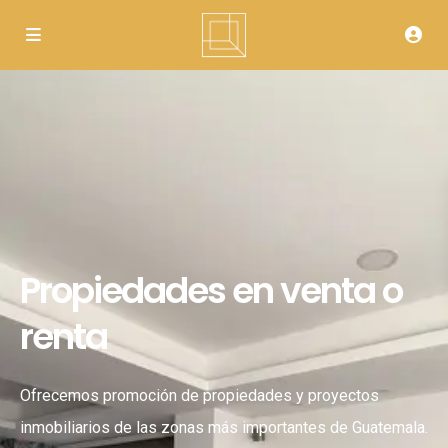
Propiedades en venta o
renta
Ofrecemos promoción de propiedades y proyectos
inmobiliarios de las zonas más importantes de Guatemala.