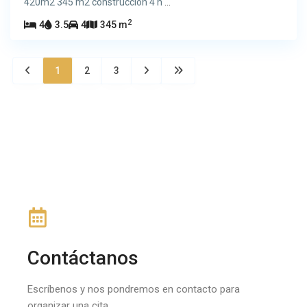
420m2 345 m2 construcción 4 h
...
2
4
3.5
4
345 m
1
2
3
Contáctanos
Escríbenos y nos pondremos en contacto para
organizar una cita.