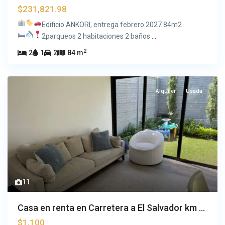
$231,821.98
Edificio ANKORI, entrega febrero 2027
84m2
2parqueos
2 habitaciones
2 baños
...
2
2
1
2
84 m
Alquiler
Usada
11
Casa en renta en Carretera a El Salvador km ...
$1,100