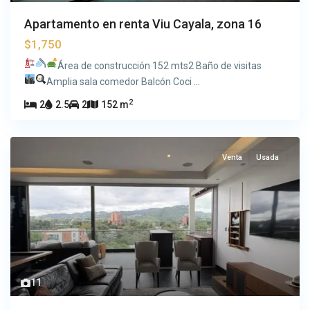
Apartamento en renta Viu Cayala, zona 16
$1,750
Área de construcción 152 mts2
Baño de visitas
Amplia sala comedor
Balcón
Coci
...
2
2
2.5
2
152 m
Venta
Usada
11