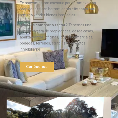
Te apoyamos con asesoría para promover tus
propiedades con herramientas eficientes para
rentar o vender bienes inmuebles.
¿Buscas comprar o rentar?
Tenemos una
amplia cartera de propiedades, desde casas,
apartamentos, oficinas, locales comerciales,
bodegas, terrenos, edificios y proyectos
inmobiliarios.
Conócenos