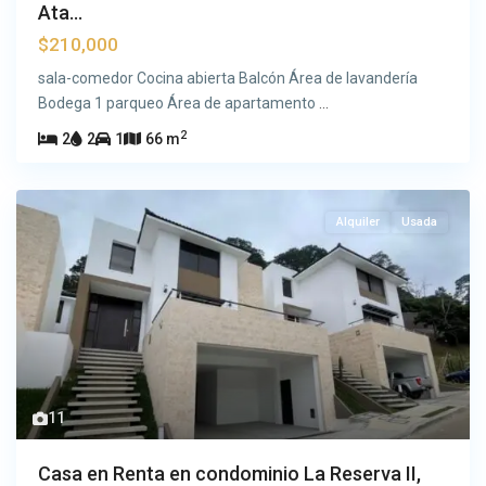
Ata...
$210,000
sala-comedor Cocina abierta Balcón Área de lavandería
Bodega 1 parqueo Área de apartamento
...
2
2
2
1
66 m
Alquiler
Usada
11
Casa en Renta en condominio La Reserva II,