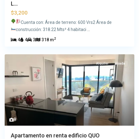
L...
$3,200
Cuenta con:
Área de terreno: 600 Vrs2
Área de
construcción: 318.22 Mts²
4 habitaci
...
2
4
4
3
318 m
Alquiler
Usada
8
Apartamento en renta edificio QUO