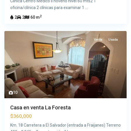
Clínica Centro Médico II noveno nivel 60 mts2 1
oficina/clínica 2 clínicas para examinar 1
...
2
2
2
60 m
Venta
Usada
10
Casa en venta La Foresta
$360,000
Km. 18 Carretera a El Salvador (entrada a Fraijanes) Terreno