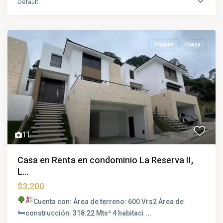
Default
Alquiler
Usada
11
Casa en Renta en condominio La Reserva II,
L...
$3,200
Cuenta con:
Área de terreno: 600 Vrs2
Área de
construcción: 318.22 Mts²
4 habitaci
...