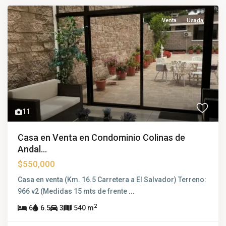
Venta
Usada
11
Casa en Venta en Condominio Colinas de
Andal...
$550,000
Casa en venta (Km. 16.5 Carretera a El Salvador) Terreno:
966 v2 (Medidas 15 mts de frente
...
2
6
6.5
3
540 m