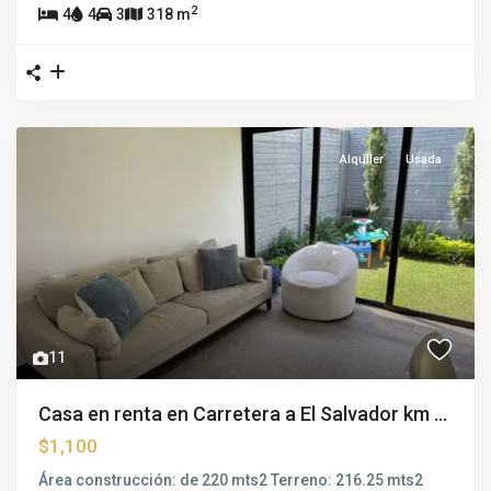
2
4
4
3
318 m
Alquiler
Usada
11
Casa en renta en Carretera a El Salvador km ...
$1,100
Área construcción: de 220 mts2 Terreno: 216.25 mts2