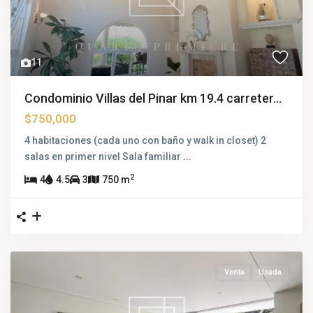
11
Condominio Villas del Pinar km 19.4 carreter...
$750,000
4 habitaciones (cada uno con baño y walk in closet) 2
salas en primer nivel Sala familiar
...
2
4
4.5
3
750 m
Venta
Usada