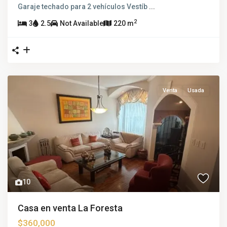
Garaje techado para 2 vehículos Vestíb
...
2
3
2.5
Not Available
220 m
Venta
Usada
10
Casa en venta La Foresta
$360,000