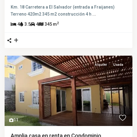
Km. 18 Carretera a El Salvador (entrada a Fraijanes)
Terreno 420m2 345 m2 construcción 4 h
...
2
4
3.5
4
345 m
Alquiler
Usada
11
Amplia casa en renta en Condominio