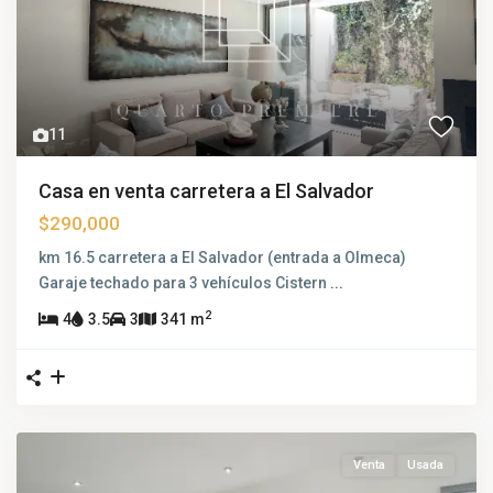
11
Casa en venta carretera a El Salvador
$290,000
km 16.5 carretera a El Salvador (entrada a Olmeca)
Garaje techado para 3 vehículos Cistern
...
2
4
3.5
3
341 m
Venta
Usada