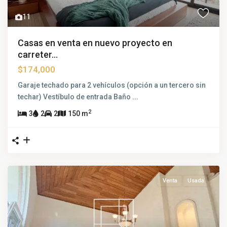
11
Casas en venta en nuevo proyecto en
carreter...
$174,000
Garaje techado para 2 vehículos (opción a un tercero sin
techar) Vestíbulo de entrada Baño
...
2
3
2
2
150 m
Venta
Usada