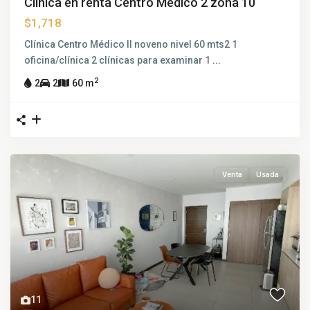
Clínica en renta Centro Medico 2 zona 10
$1,718
Clínica Centro Médico II noveno nivel 60 mts2 1
oficina/clínica 2 clínicas para examinar 1
...
2
2
2
60 m
Venta
Usada
11