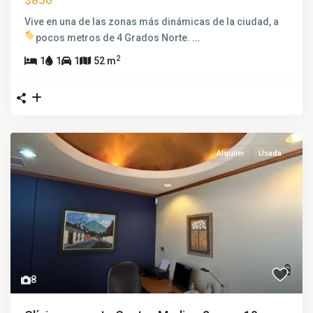
$850
Vive en una de las zonas más dinámicas de la ciudad, a
pocos metros de 4 Grados Norte.
...
2
1
1
1
52 m
Alquiler
Usada
8