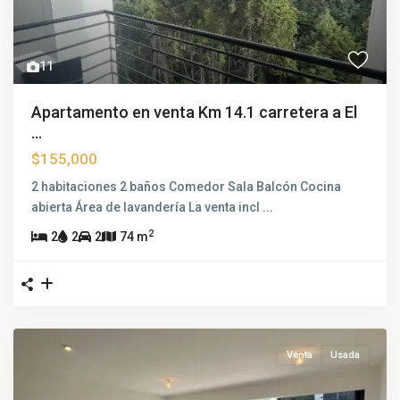
11
Apartamento en venta Km 14.1 carretera a El
...
$155,000
2 habitaciones 2 baños Comedor Sala Balcón Cocina
abierta Área de lavandería La venta incl
...
2
2
2
2
74 m
Venta
Usada