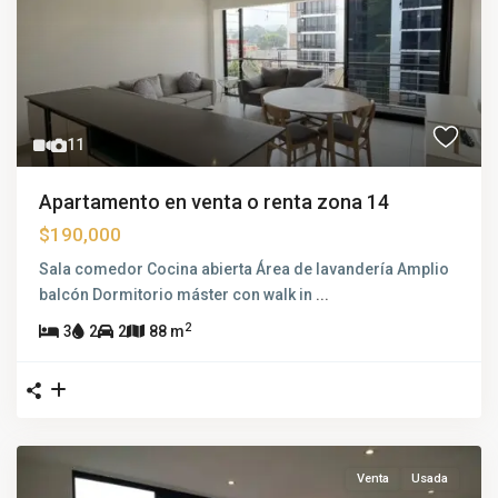
11
Apartamento en venta o renta zona 14
$190,000
Sala comedor Cocina abierta Área de lavandería Amplio
balcón Dormitorio máster con walk in
...
2
3
2
2
88 m
Venta
Usada