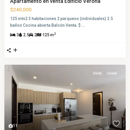
Apartamento en venta Edificio Verona
$240,000
125 mts2 3 habitaciones 2 parqueos (individuales) 2.5
baños Cocina abierta Balcón Venta: $
...
2
3
2.5
2
125 m
Venta
Usada
11