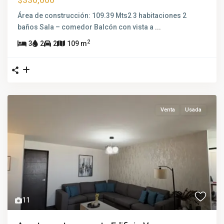
$330,000
Área de construcción: 109.39 Mts2 3 habitaciones 2
baños Sala – comedor Balcón con vista a
...
2
3
2
2
109 m
Venta
Usada
11