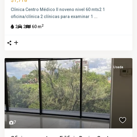
$1,718
Clínica Centro Médico II noveno nivel 60 mts2 1
oficina/clínica 2 clínicas para examinar 1
...
2
2
2
60 m
Venta
Usada
7